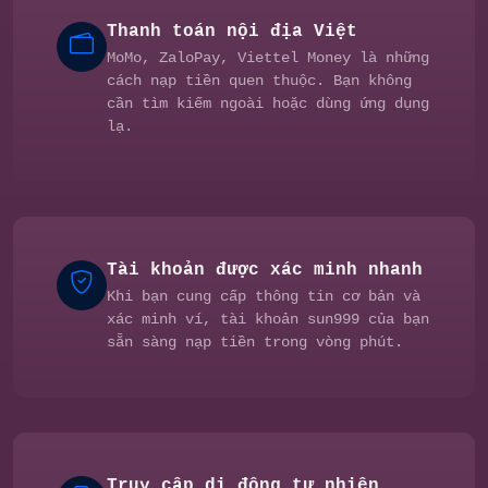
Thanh toán nội địa Việt
MoMo, ZaloPay, Viettel Money là những
cách nạp tiền quen thuộc. Bạn không
cần tìm kiếm ngoài hoặc dùng ứng dụng
lạ.
Tài khoản được xác minh nhanh
Khi bạn cung cấp thông tin cơ bản và
xác minh ví, tài khoản sun999 của bạn
sẵn sàng nạp tiền trong vòng phút.
Truy cập di động tự nhiên