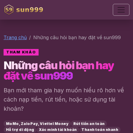
sun999
Trang chủ
Những câu hỏi bạn hay đặt về sun999
THAM KHẢO
Những câu hỏi bạn hay
đặt về sun999
Bạn mới tham gia hay muốn hiểu rõ hơn về
cách nạp tiền, rút tiền, hoặc sử dụng tài
khoản?
MoMo, ZaloPay, Viettel Money
Rút tiền an toàn
Hỗ trợ di động
Xác minh tài khoản
Thanh toán nhanh