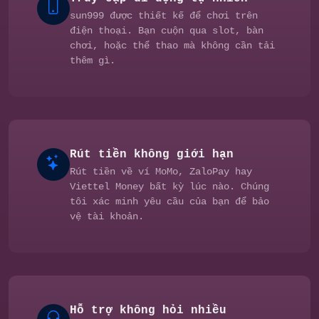
sun999 được thiết kế để chơi trên
điện thoại. Bạn cuộn qua slot, bàn
chơi, hoặc thể thao mà không cần tải
thêm gì.
Rút tiền không giới hạn
Rút tiền về ví MoMo, ZaloPay hay
Viettel Money bất kỳ lúc nào. Chúng
tôi xác minh yêu cầu của bạn để bảo
vệ tài khoản.
Hỗ trợ không hỏi nhiều