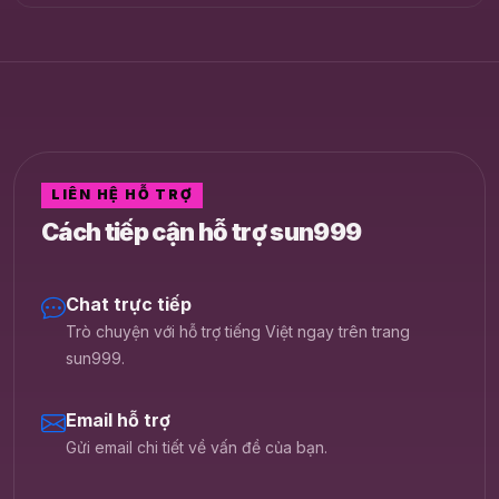
LIÊN HỆ HỖ TRỢ
Cách tiếp cận hỗ trợ sun999
Chat trực tiếp
Trò chuyện với hỗ trợ tiếng Việt ngay trên trang
sun999.
Email hỗ trợ
Gửi email chi tiết về vấn đề của bạn.