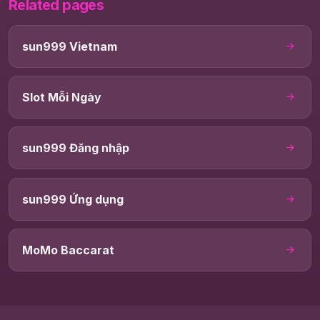
Related pages
sun999 Vietnam
Slot Mỗi Ngày
sun999 Đăng nhập
sun999 Ứng dụng
MoMo Baccarat