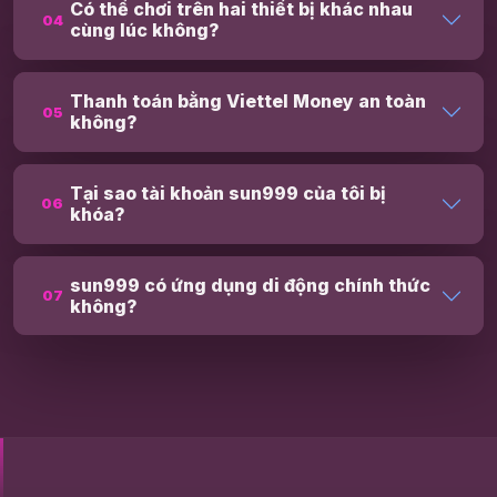
Có thể chơi trên hai thiết bị khác nhau
04
cùng lúc không?
Thanh toán bằng Viettel Money an toàn
05
không?
Tại sao tài khoản sun999 của tôi bị
06
khóa?
sun999 có ứng dụng di động chính thức
07
không?