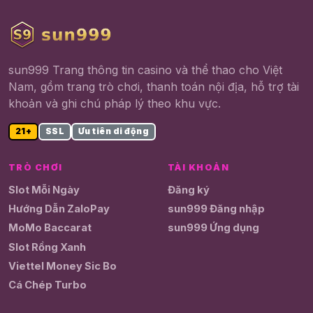
sun999 Trang thông tin casino và thể thao cho Việt
Nam, gồm trang trò chơi, thanh toán nội địa, hỗ trợ tài
khoản và ghi chú pháp lý theo khu vực.
21+
SSL
Ưu tiên di động
TRÒ CHƠI
TÀI KHOẢN
Slot Mỗi Ngày
Đăng ký
Hướng Dẫn ZaloPay
sun999 Đăng nhập
MoMo Baccarat
sun999 Ứng dụng
Slot Rồng Xanh
Viettel Money Sic Bo
Cá Chép Turbo