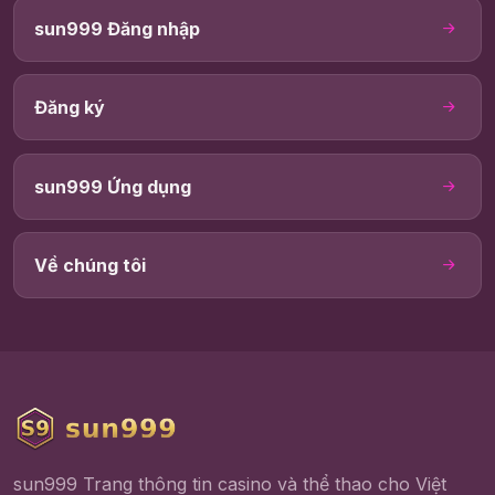
sun999 Đăng nhập
Đăng ký
sun999 Ứng dụng
Về chúng tôi
sun999 Trang thông tin casino và thể thao cho Việt