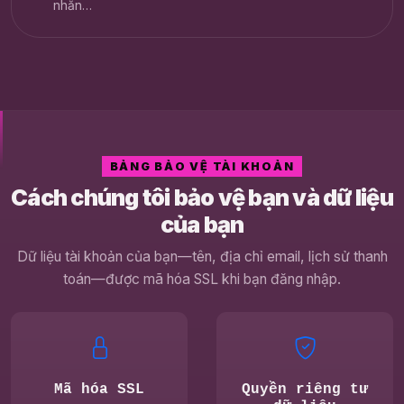
nhắn…
BẢNG BẢO VỆ TÀI KHOẢN
Cách chúng tôi bảo vệ bạn và dữ liệu
của bạn
Dữ liệu tài khoản của bạn—tên, địa chỉ email, lịch sử thanh
toán—được mã hóa SSL khi bạn đăng nhập.
Mã hóa SSL
Quyền riêng tư