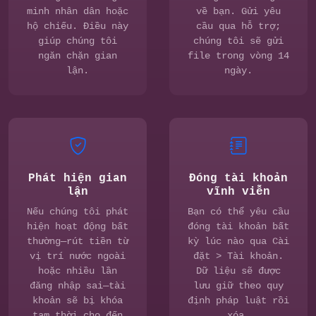
minh nhân dân hoặc
về bạn. Gửi yêu
hộ chiếu. Điều này
cầu qua hỗ trợ;
giúp chúng tôi
chúng tôi sẽ gửi
ngăn chặn gian
file trong vòng 14
lận.
ngày.
Phát hiện gian
Đóng tài khoản
lận
vĩnh viễn
Nếu chúng tôi phát
Bạn có thể yêu cầu
hiện hoạt động bất
đóng tài khoản bất
thường—rút tiền từ
kỳ lúc nào qua Cài
vị trí nước ngoài
đặt > Tài khoản.
hoặc nhiều lần
Dữ liệu sẽ được
đăng nhập sai—tài
lưu giữ theo quy
khoản sẽ bị khóa
định pháp luật rồi
tạm thời cho đến
xóa.