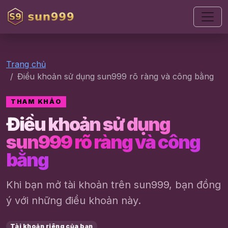
sun999
Trang chủ
Điều khoản sử dụng sun999 rõ ràng và công bằng
THAM KHẢO
Điều khoản sử dụng
sun999 rõ ràng và công
bằng
Khi bạn mở tài khoản trên sun999, bạn đồng
ý với những điều khoản này.
Tài khoản riêng của bạn