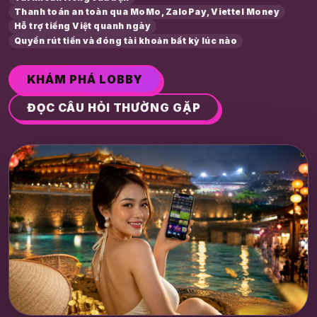
Thanh toán an toàn qua MoMo, ZaloPay, Viettel Money
Hỗ trợ tiếng Việt quanh ngày
Quyền rút tiền và đóng tài khoản bất kỳ lúc nào
KHÁM PHÁ LOBBY
ĐỌC CÂU HỎI THƯỜNG GẶP