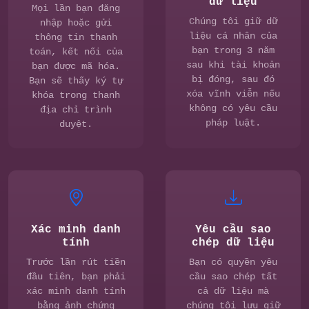
dữ liệu
Mọi lần bạn đăng
Chúng tôi giữ dữ
nhập hoặc gửi
liệu cá nhân của
thông tin thanh
bạn trong 3 năm
toán, kết nối của
sau khi tài khoản
bạn được mã hóa.
bị đóng, sau đó
Bạn sẽ thấy ký tự
xóa vĩnh viễn nếu
khóa trong thanh
không có yêu cầu
địa chỉ trình
pháp luật.
duyệt.
Xác minh danh
Yêu cầu sao
tính
chép dữ liệu
Trước lần rút tiền
Bạn có quyền yêu
đầu tiên, bạn phải
cầu sao chép tất
xác minh danh tính
cả dữ liệu mà
bằng ảnh chứng
chúng tôi lưu giữ